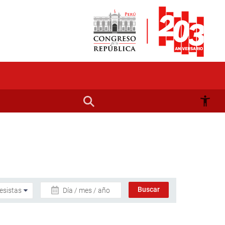
Día / mes / año