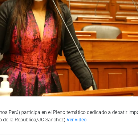
mos Perú) participa en el Pleno temático dedicado a debatir imp
so de la República/JC Sánchez)
Ver vídeo