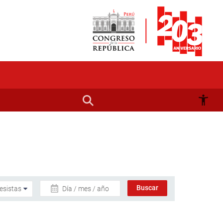
Día / mes / año