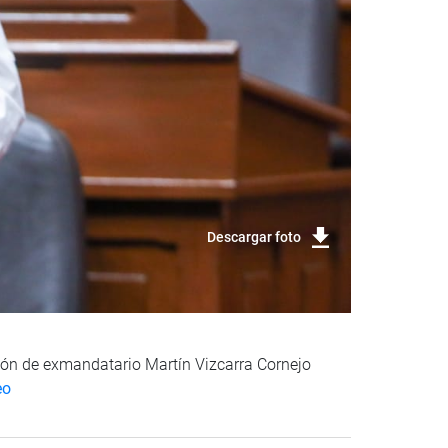
Descargar foto
ación de exmandatario Martín Vizcarra Cornejo
eo