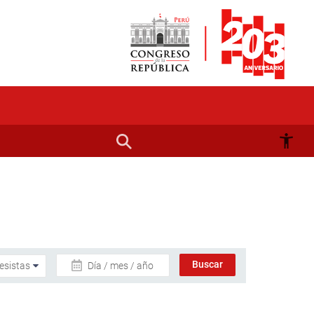
Día / mes / año