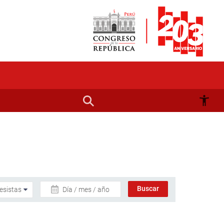
Día / mes / año