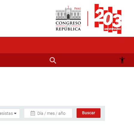
Día / mes / año