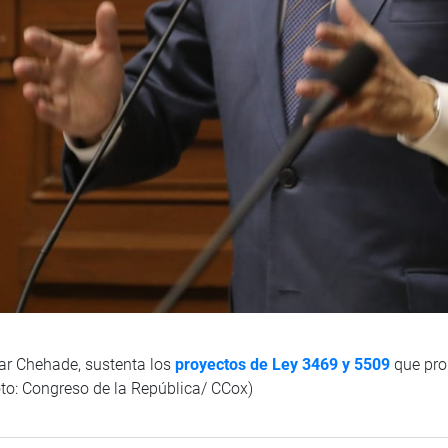
ar Chehade, sustenta los
proyectos de Ley 3469 y 5509
que prop
Foto: Congreso de la República/ CCox)