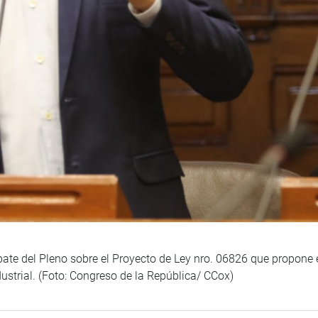
ate del Pleno sobre el Proyecto de Ley nro. 06826 que propone el
dustrial. (Foto: Congreso de la República/ CCox)