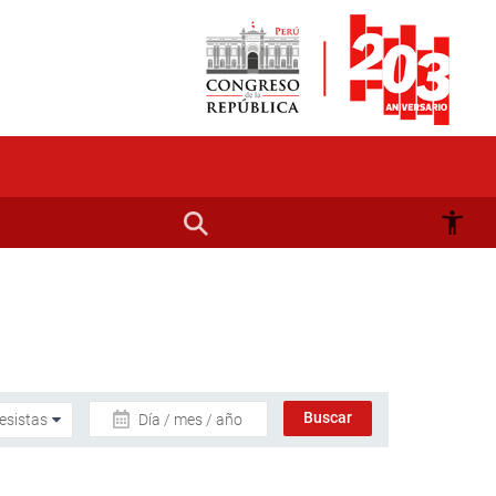
Día / mes / año