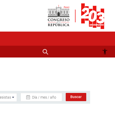
Día / mes / año