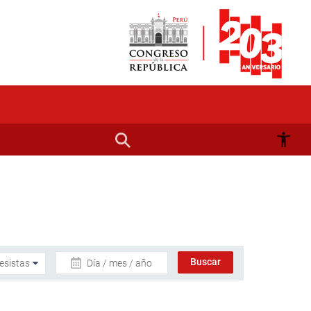
Día / mes / año