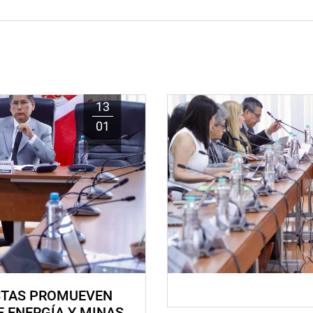
13
01
STAS PROMUEVEN
E ENERGÍA Y MINAS