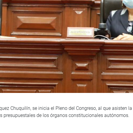
ez Chuquilín, se inicia el Pleno del Congreso, al que asisten la
egos presupuestales de los órganos constitucionales autónomos.