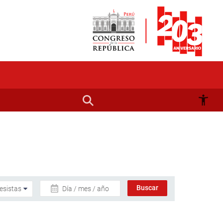
Día / mes / año