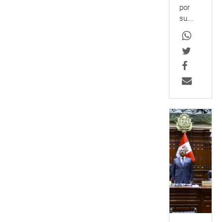
por
su...