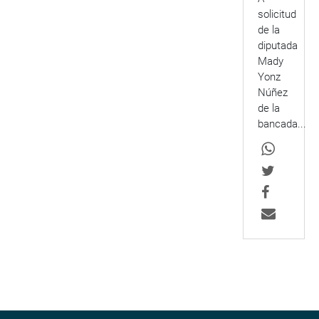
solicitud
de la
diputada
Mady
Yonz
Núñez
de la
bancada...