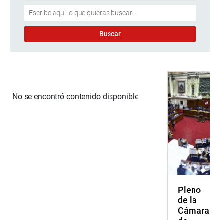
No se encontró contenido disponible
Pleno
de la
Cámara