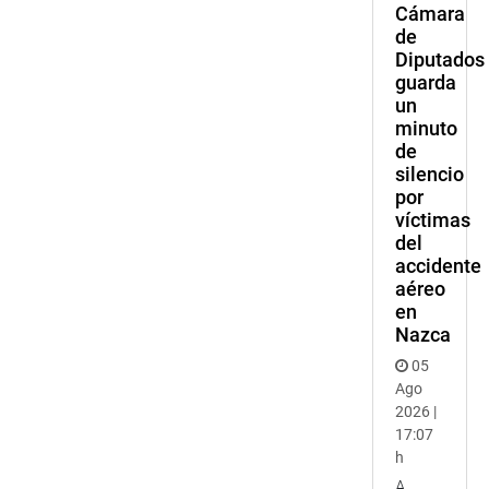
Cámara
de
Diputados
guarda
un
minuto
de
silencio
por
víctimas
del
accidente
aéreo
en
Nazca
05
Ago
2026 |
17:07
h
A