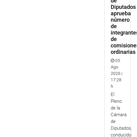
de
Diputados
aprueba
número
de
integrante
de
comisione
ordinarias
05
Ago
2026 |
17:28
h
El
Pleno
de la
Cámara
de
Diputados,
conducido