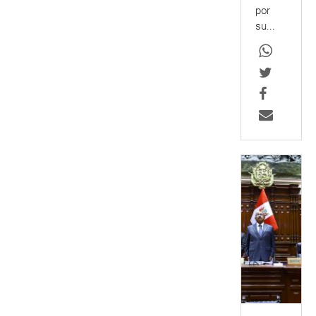
por
su...