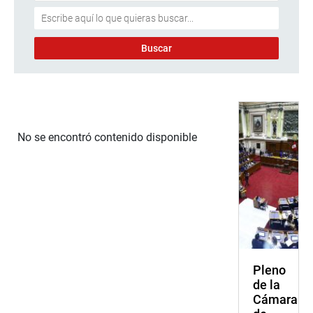
No se encontró contenido disponible
Pleno
de la
Cámara