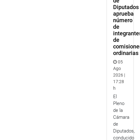
de
Diputados
aprueba
número
de
integrante
de
comisione
ordinarias
05
Ago
2026 |
17:28
h
El
Pleno
de la
Cámara
de
Diputados,
conducido