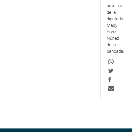
solicitud
de la
diputada
Mady
Yonz
Núñez
de la
bancada...