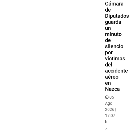
Cámara
de
Diputados
guarda
un
minuto
de
silencio
por
víctimas
del
accidente
aéreo
en
Nazca
05
Ago
2026 |
17:07
h
A