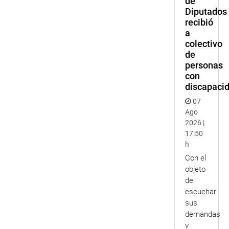
de
Diputados
recibió
a
colectivo
de
personas
con
discapaci
07
Ago
2026 |
17:50
h
Con el
objeto
de
escuchar
sus
demandas
y