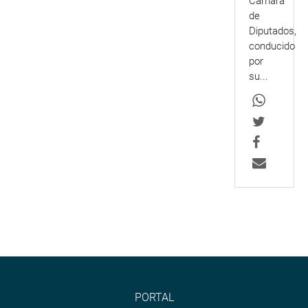
Cámara
de
Diputados,
conducido
por
su...
PORTAL