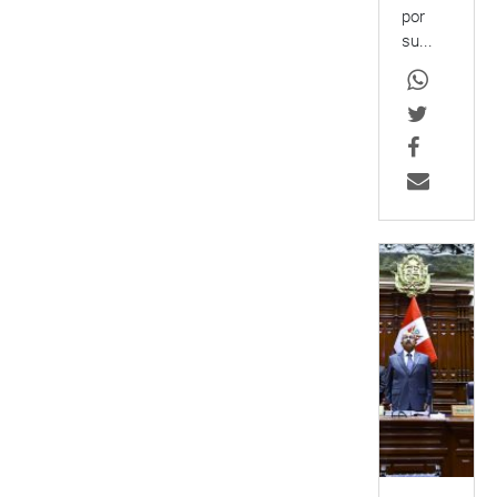
por
su...