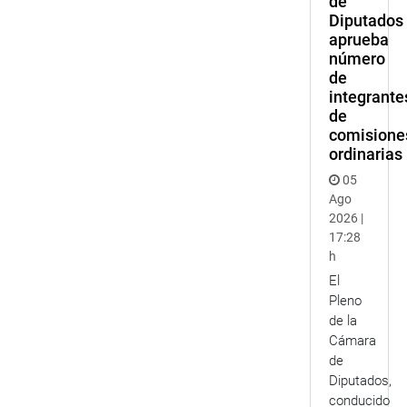
de
Diputados
aprueba
número
de
integrante
de
comisione
ordinarias
05
Ago
2026 |
17:28
h
El
Pleno
de la
Cámara
de
Diputados,
conducido