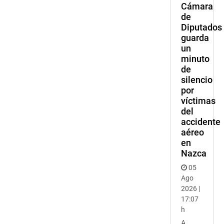
Cámara
de
Diputados
guarda
un
minuto
de
silencio
por
víctimas
del
accidente
aéreo
en
Nazca
05
Ago
2026 |
17:07
h
A