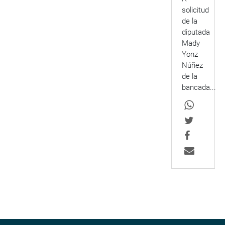
solicitud
de la
diputada
Mady
Yonz
Núñez
de la
bancada...