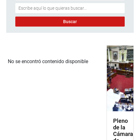
No se encontró contenido disponible
Pleno
de la
Cámara