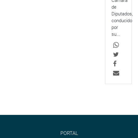
Cámara
de
Diputados,
conducido
por
su...
PORTAL