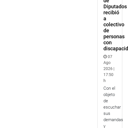
de
Diputados
recibió
a
colectivo
de
personas
con
discapaci
07
Ago
2026 |
17:50
h
Con el
objeto
de
escuchar
sus
demandas
y