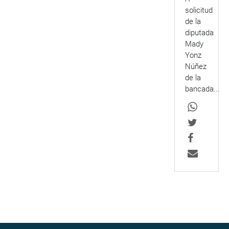
solicitud
de la
diputada
Mady
Yonz
Núñez
de la
bancada...