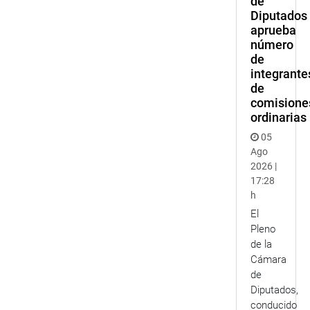
de
Diputados
aprueba
número
de
integrante
de
comisione
ordinarias
05
Ago
2026 |
17:28
h
El
Pleno
de la
Cámara
de
Diputados,
conducido