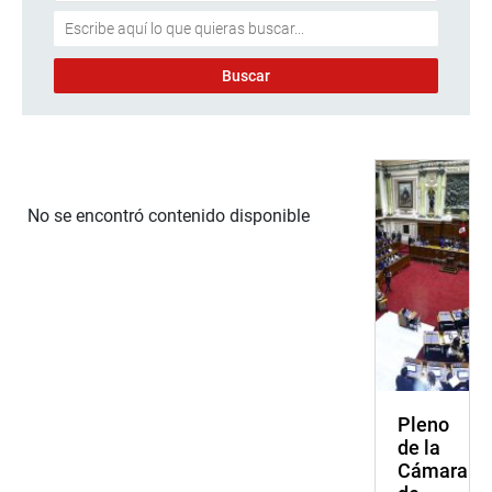
No se encontró contenido disponible
Pleno
de la
Cámara