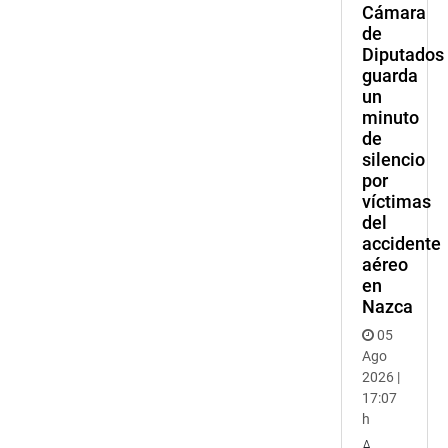
Cámara
de
Diputados
guarda
un
minuto
de
silencio
por
víctimas
del
accidente
aéreo
en
Nazca
05
Ago
2026 |
17:07
h
A