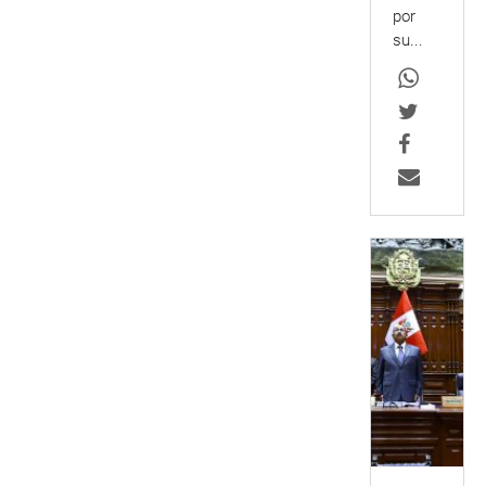
por
su...