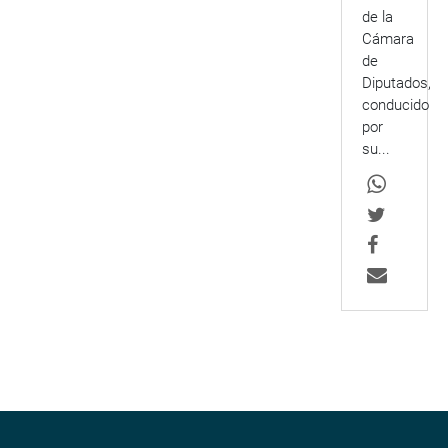
de la
Cámara
de
Diputados,
conducido
por
su...