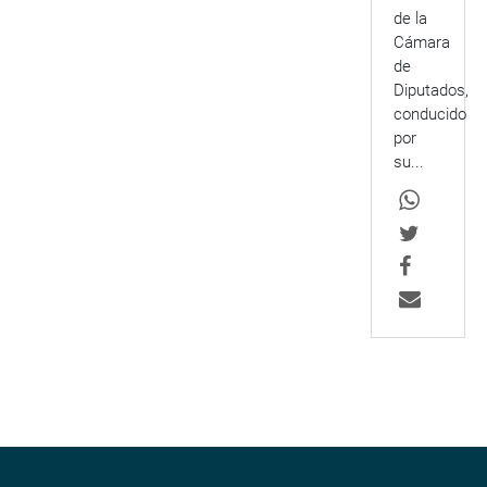
de la
Cámara
de
Diputados,
conducido
por
su...