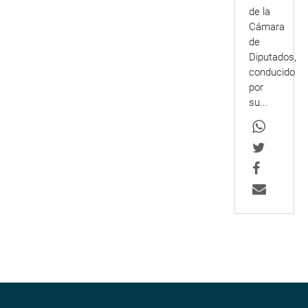
de la
Cámara
de
Diputados,
conducido
por
su...