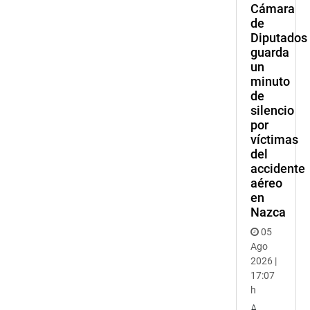
Cámara
de
Diputados
guarda
un
minuto
de
silencio
por
víctimas
del
accidente
aéreo
en
Nazca
05
Ago
2026 |
17:07
h
A