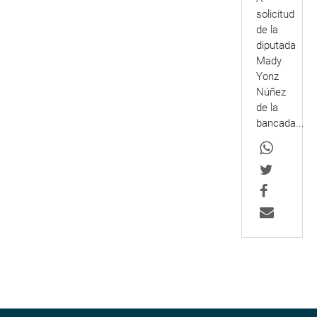
solicitud
de la
diputada
Mady
Yonz
Núñez
de la
bancada...