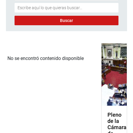
No se encontró contenido disponible
Pleno
de la
Cámara