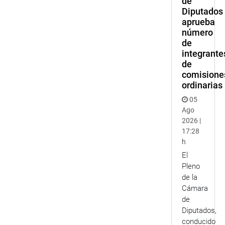
de
Diputados
aprueba
número
de
integrante
de
comisione
ordinarias
05
Ago
2026 |
17:28
h
El
Pleno
de la
Cámara
de
Diputados,
conducido