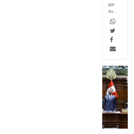
por
su...