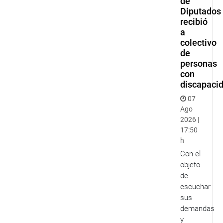
de
Diputados
recibió
a
colectivo
de
personas
con
discapaci
07
Ago
2026 |
17:50
h
Con el
objeto
de
escuchar
sus
demandas
y