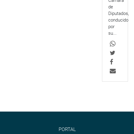
Cámara
de
Diputados,
conducido
por
su...
PORTAL