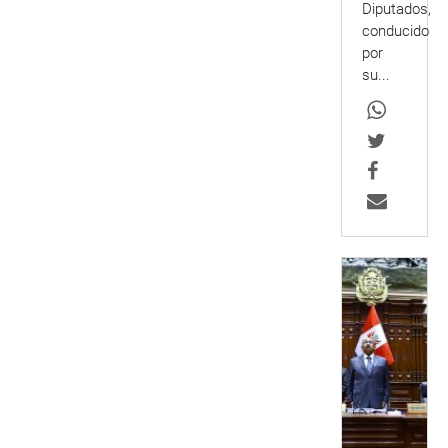
Diputados,
conducido
por
su...