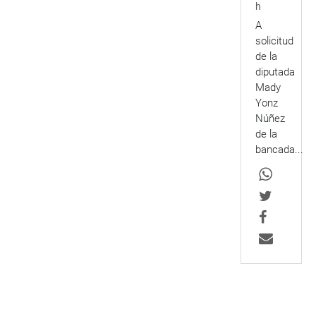
h
A
solicitud
de la
diputada
Mady
Yonz
Núñez
de la
bancada...