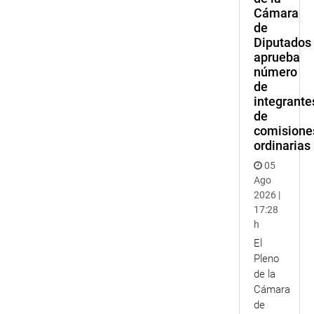
Cámara
de
Diputados
aprueba
número
de
integrante
de
comisione
ordinarias
05
Ago
2026 |
17:28
h
El
Pleno
de la
Cámara
de