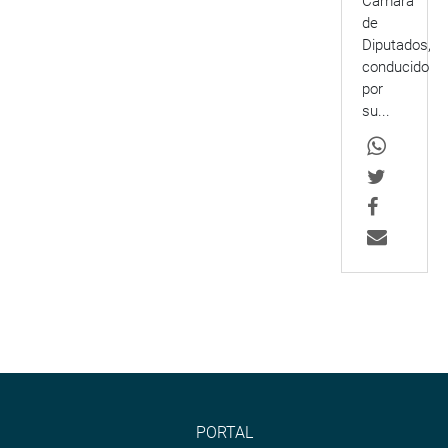
Cámara
de
Diputados,
conducido
por
su...
PORTAL