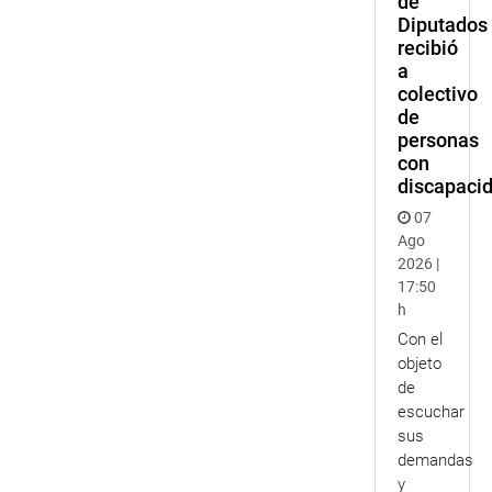
de
Diputados
recibió
a
colectivo
de
personas
con
discapaci
07
Ago
2026 |
17:50
h
Con el
objeto
de
escuchar
sus
demandas
y