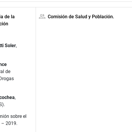
ia de la
Comisión de Salud y Población.
ción
ti Soler
,
nce
al de
Drogas
ycochea
,
S).
nión sobre el
 – 2019.