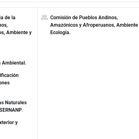
ia de la
Comisión de Pueblos Andinos,
nos,
Amazónicos y Afroperuanos, Ambiente
s, Ambiente y
Ecología.
n Ambiental.
ificación
iones
as Naturales
SERNANP
.
terior y