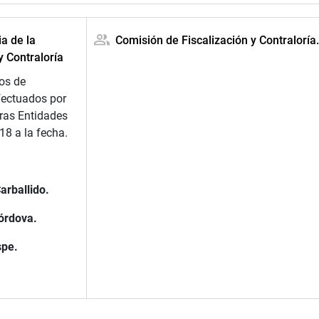
ia de la
Comisión de Fiscalización y Contraloría
y Contraloría
os de
fectuados por
tras Entidades
18 a la fecha.
arballido.
órdova.
spe.