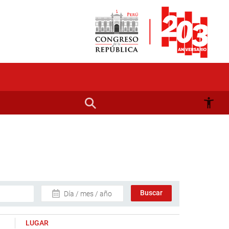
Día / mes / año
LUGAR