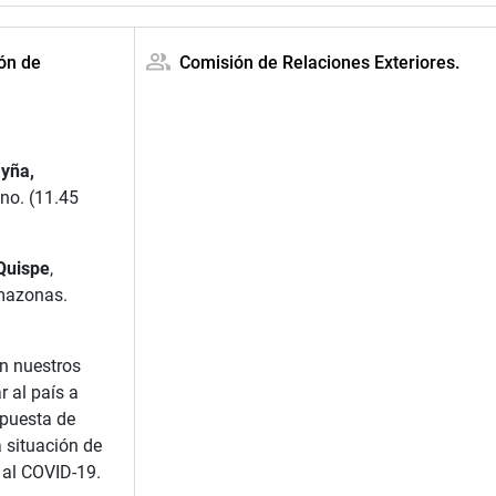
ión de
Comisión de Relaciones Exteriores.
yña,
no. (11.45
Quispe
,
mazonas.
n nuestros
 al país a
opuesta de
a situación de
e al COVID-19.