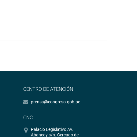
CENTRO DE ATENCIÓN
prensa@congreso.gob.pe
CNC
Palacio Legislativo Av.
Abancay s/n. Cercado de