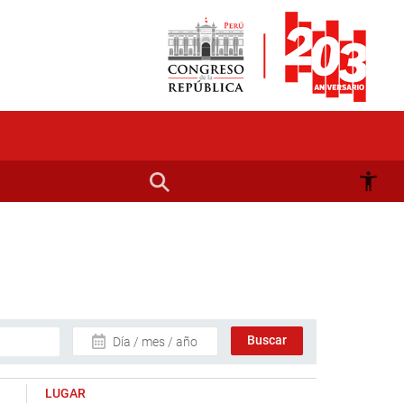
Día / mes / año
LUGAR