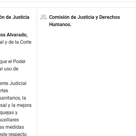
ón de Justicia
Comisión de Justicia y Derechos
Humanos.
ios Alvarado,
l y de la Corte
que el Poder
al uso de
nte Judicial
rtes
anitarios, la
sal y la mejora
 quejas y
uxiliares
las medidas
este respecto