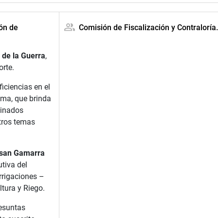
ión de
Comisión de Fiscalización y Contraloría
 de la Guerra
,
orte.
iciencias en el
ima, que brinda
minados
otros temas
usan Gamarra
utiva del
rrigaciones –
ltura y Riego.
esuntas