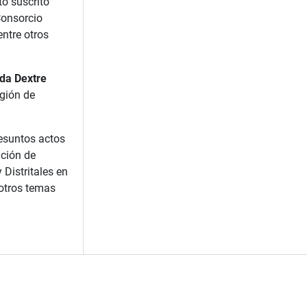
to suscrito
Consorcio
entre otros
da Dextre
egión de
esuntos actos
ación de
 Distritales en
 otros temas