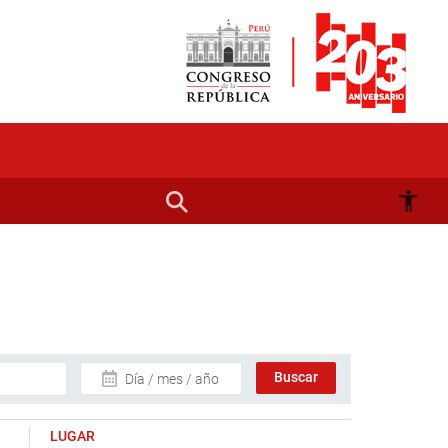
Día / mes / año
LUGAR