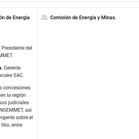
ión de Energía
Comisión de Energía y Minas.
, Presidente del
EMMET.
a
, Gerente
wcake SAC.
as concesiones
en la región
os judiciales
 INGEMMET, así
igente sobre el
litio, entre