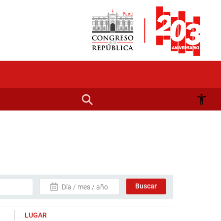
Día / mes / año
LUGAR