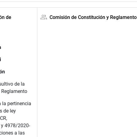
ión de
Comisión de Constitución y Reglamento
a
i
eón
ltivo de la
y Reglamento
 la pertinencia
s de ley
CR,
 y 4978/2020-
iones a las