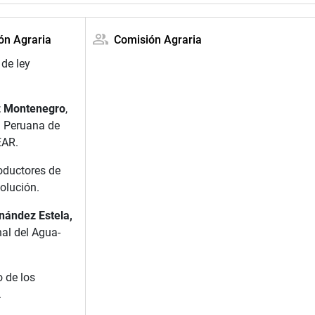
ión Agraria
Comisión Agraria
de ley
z Montenegro
,
n Peruana de
EAR.
oductores de
olución.
nández Estela,
al del Agua-
 de los
.