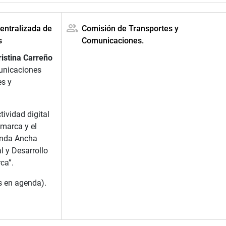
entralizada de
Comisión de Transportes y
s
Comunicaciones.
ristina Carreño
municaciones
es y
ividad digital
marca y el
anda Ancha
l y Desarrollo
ca”.
s en agenda).