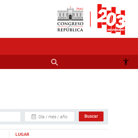
Día / mes / año
LUGAR