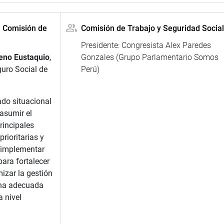
a Comisión de
Comisión de Trabajo y Seguridad Social
Presidente: Congresista Alex Paredes
eno Eustaquio
,
Gonzales (Grupo Parlamentario Somos
guro Social de
Perú)
ado situacional
asumir el
rincipales
prioritarias y
 implementar
ara fortalecer
mizar la gestión
 una adecuada
 nivel