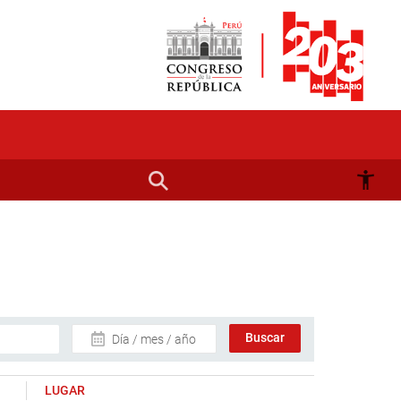
Día / mes / año
LUGAR