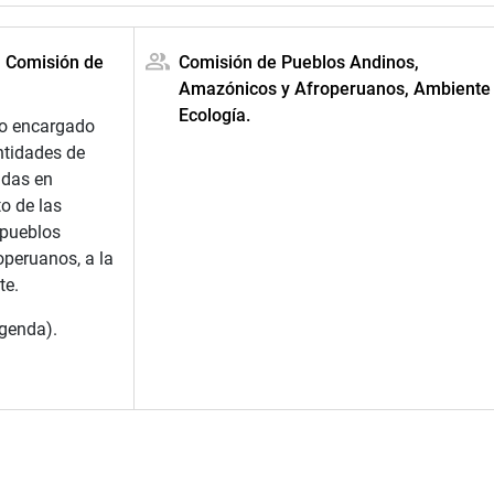
a Comisión de
Comisión de Pueblos Andinos,
Amazónicos y Afroperuanos, Ambiente
Ecología.
jo encargado
entidades de
adas en
o de las
 pueblos
peruanos, a la
te.
agenda).