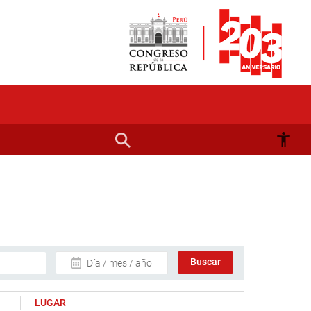
Día / mes / año
LUGAR