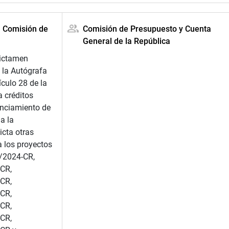
a Comisión de
Comisión de Presupuesto y Cuenta
General de la República
dictamen
 la Autógrafa
ículo 28 de la
 créditos
anciamiento de
a la
icta otras
 los proyectos
/2024-CR,
CR,
CR,
CR,
CR,
CR,