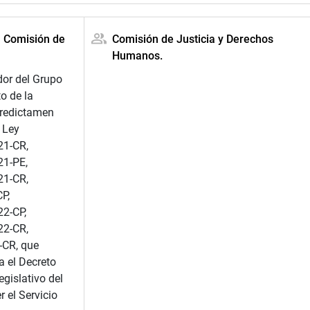
a Comisión de
Comisión de Justicia y Derechos
Humanos.
dor del Grupo
o de la
predictamen
 Ley
21-CR,
1-PE,
21-CR,
P,
2-CP,
22-CR,
CR, que
a el Decreto
egislativo del
r el Servicio