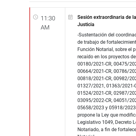
Sesión extraordinaria de l
11:30
Justicia
AM
-Sustentación del coordina
de trabajo de fortalecimient
Función Notarial, sobre el 
recaído en los proyectos de
00180/2021-CR, 00475/20
00664/2021-CR, 00786/202
00818/2021-CR, 00982/20
01327/2021, 01363/2021-C
01524/2021-CR, 02987/202
03095/2022-CR, 04051/20
05658/2023 y 05918/2023-
propone la Ley que modific
Legislativo 1049, Decreto L
Notariado, a fin de fortalece