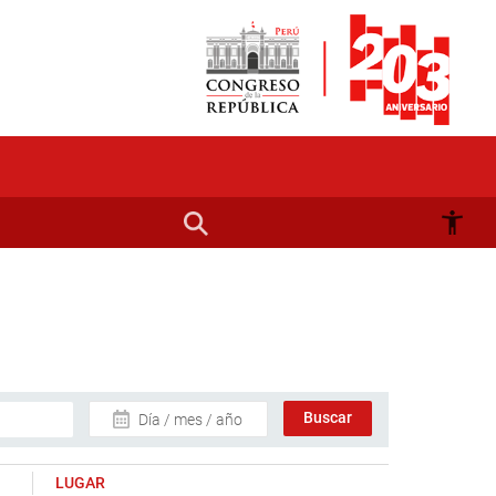
Día / mes / año
LUGAR