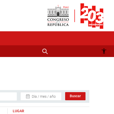
Día / mes / año
LUGAR