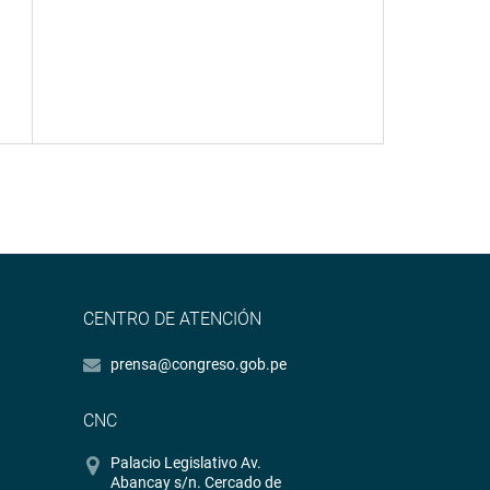
CENTRO DE ATENCIÓN
prensa@congreso.gob.pe
CNC
Palacio Legislativo Av.
Abancay s/n. Cercado de