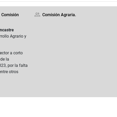
a Comisión
Comisión Agraria.
ncastre
rollo Agrario y
ector a corto
 de la
3, por la falta
entre otros