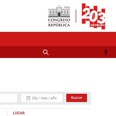
Día / mes / año
LUGAR