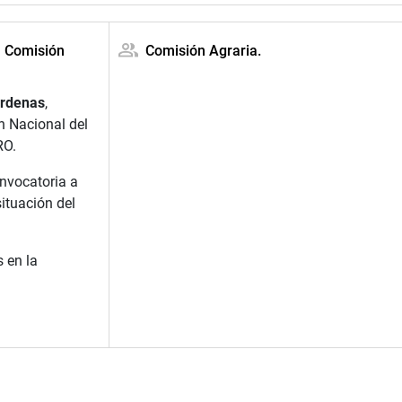
a Comisión
Comisión Agraria.
árdenas
,
n Nacional del
RO.
nvocatoria a
situación del
s en la