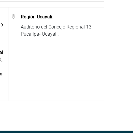
Región Ucayali.
 y
Auditorio del Concejo Regional 13
Pucallpa- Ucayali.
al
d,
do