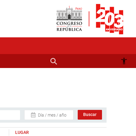
Día / mes / año
LUGAR