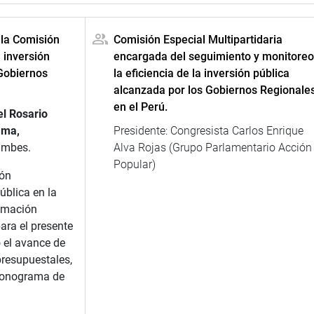
 la Comisión
Comisión Especial Multipartidaria
a inversión
encargada del seguimiento y monitoreo
 Gobiernos
la eficiencia de la inversión pública
alcanzada por los Gobiernos Regionale
en el Perú.
l Rosario
ama,
Presidente: Congresista Carlos Enrique
umbes.
Alva Rojas (Grupo Parlamentario Acción
Popular)
ión
ública en la
amación
ara el presente
 el avance de
presupuestales,
ronograma de