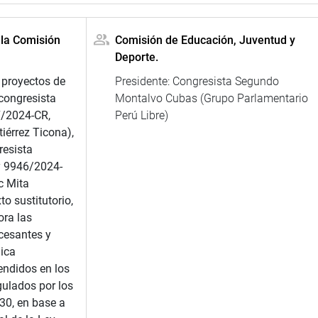
 la Comisión
Comisión de Educación, Juventud y
Deporte.
 proyectos de
Presidente: Congresista Segundo
congresista
Montalvo Cubas (Grupo Parlamentario
7/2024-CR,
Perú Libre)
tiérrez Ticona),
resista
y 9946/2024-
c Mita
to sustitutorio,
ora las
cesantes y
lica
endidos en los
gulados por los
30, en base a