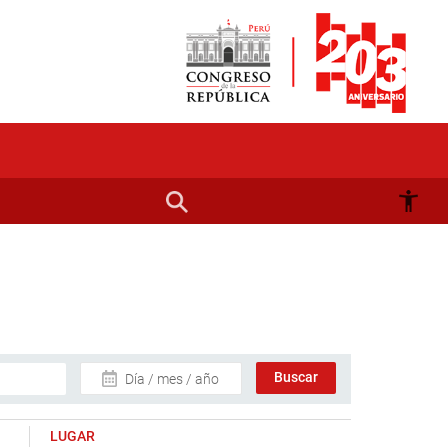
Día / mes / año
LUGAR