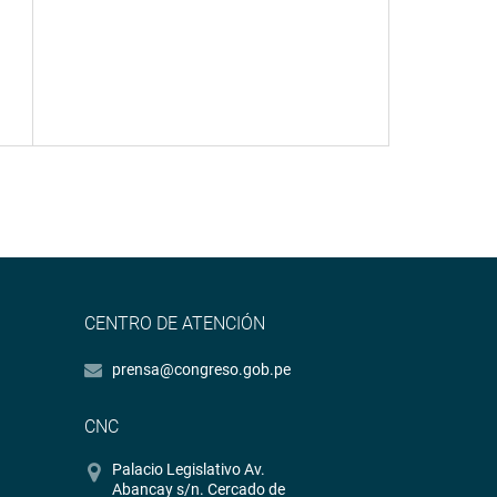
CENTRO DE ATENCIÓN
prensa@congreso.gob.pe
CNC
Palacio Legislativo Av.
Abancay s/n. Cercado de