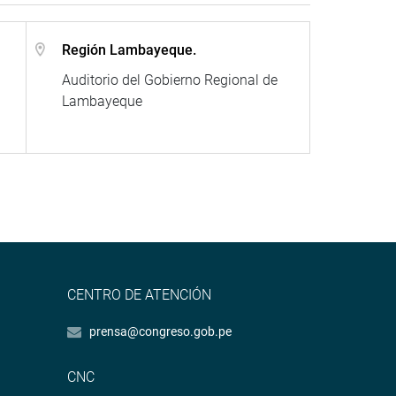
Región Lambayeque.
Auditorio del Gobierno Regional de
Lambayeque
CENTRO DE ATENCIÓN
prensa@congreso.gob.pe
CNC