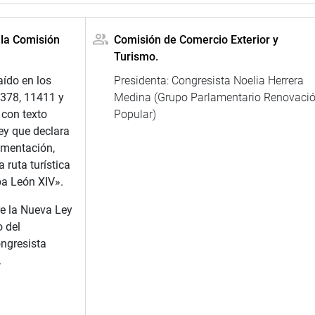
 la Comisión
Comisión de Comercio Exterior y
Turismo.
aído en los
Presidenta: Congresista Noelia Herrera
1378, 11411 y
Medina (Grupo Parlamentario Renovaci
 con texto
Popular)
ley que declara
ementación,
 ruta turística
pa León XIV».
re la Nueva Ley
o del
ongresista
.