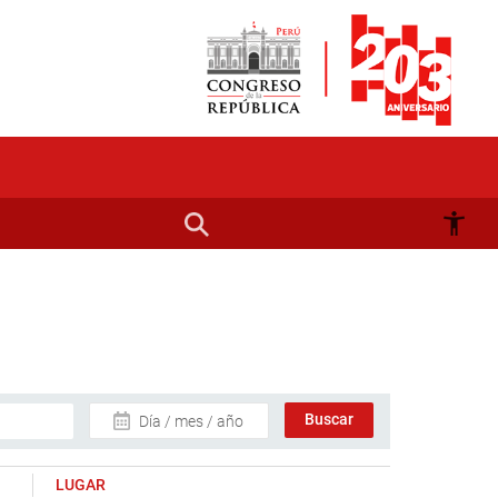
Día / mes / año
LUGAR