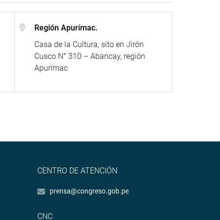
Región Apurímac.
Casa de la Cultura, sito en Jirón
Cusco N° 310 – Abancay, región
Apurímac
CENTRO DE ATENCIÓN
prensa@congreso.gob.pe
CNC